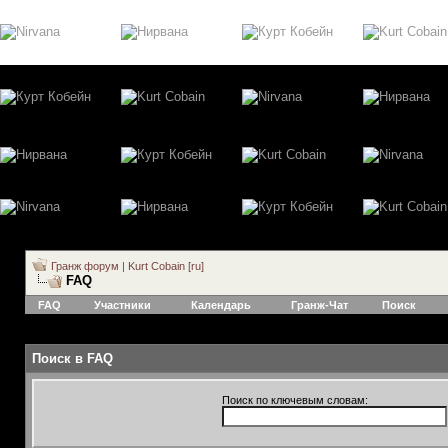
Гранж форум | Kurt Cobain [ru]
FAQ
FAQ
Участники
Календарь
Гранж-Чат
Поиск
Поиск в FAQ
Поиск по ключевым словам: