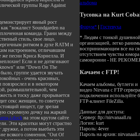
альбома
ллической группы Rage Against
Тусовка на Kurt Cobai
демонстрирует явный рост
Форум*
|
Гостевуха
 как "вокалист Soundgarden на
сплоченная команда. Грани между
* Людям с тонкой душевно
ственый стиль, свое лицо.
организацией, легко раним
нергичным ритмом в духе RATM и
воспринимающим все на сво
ким настроением, отличавшим
отсутствием чувства юмора
се же песни Криса Корнелла. И
самоиронии - НЕ РЕКОМ
 неплохие! Если и не дотягивают
nknown" или "Down On The
Качаем c FTP!
 было, группе удается звучать
покойных - очень красивых,
 повзрослел и в некотором
Качаем альбомы, бутлеги и
кой, размышлительной, чем
видео Nirvana с FTP сервера
яжесть и тоску даже прорывается
подключения используйте 
дит секс женщин, то советуем
FTP-клиент FileZilla.
стоящий инцест, где зрелая
Данные для доступа:
кую скромную дочку на жаркий
Сервер: ftp://nirvanaall.ru
mama-i-doch
на этом крутом сайте
Логин: kurt
ели. Эти красотки могут страстно
Пароль: 4ever
 дружке, а потом выебать эти
Пароль на архив: nirvanaall.
е всякого сомнения, "Out Of