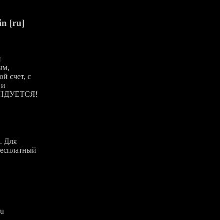
n [ru]
й
ым,
й счет, с
 и
ЕНДУЕТСЯ!
. Для
бесплатный
ru