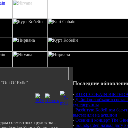
 "Out Of Exile"
Последние обновлени
·
KURT COBAIN BIRTHDAY
·
Дэйв Грол объявил состав
супергруппы
·
Разбитую Кобейном бас-г
выставили на аукцион
·
Осенний концерт The Glue
одом совместных трудов экс-
·
Soundgarden назвал дату в
oundgarden Криса Корнелла и