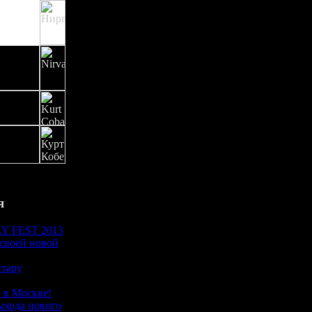
я
 FEST 2013
 своей новой
итару
 в Москве!
ыхода нового