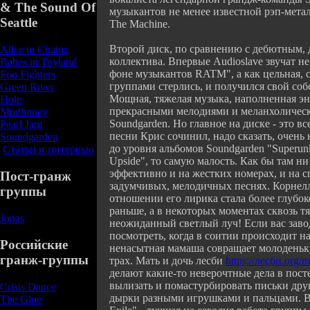
& The Sound Of
музыкантов не менее известной рэп-мета
Seattle
The Machine.
Второй диск, по сравнению с дебютным, 
Alice in Chains
коллектива. Впервые Audioslave звучат не
Babes in Toyland
фоне музыкантов RATM", а как цельная, 
Foo Fighters
группами стерлись, и получился свой соб
Green River
Мощная, тяжелая музыка, наполненная э
Hole
прекрасными мелодиями и меланхоличес
Mudhoney
Soundgarden. Но главное на диске - это в
Pearl Jam
песни Крис сочинил, надо сказать, очень
Soundgarden
до уровня альбомов Soundgarden "Superu
Статьи и интервью
Upside", то самую малость. Как бы там ни
эффективно и на жестких номерах, и на с
Пост-гранж
задумчивых, мелодичных песнях. Корнелл
группы
отношении его лирика стала более глубо
раньше, а в некоторых моментах сквозь т
Jonas
неожиданный светлый луч! Если вас заво
посмотреть, когда в соитии происходит на
Российские
ненасытная мамаша совращает молодень
гранж-группы
трах. Мать и дочь лесби
https://лесби.org/
делают какие-то неверочтные дела в пост
вылизать и помастурбировать письки друг
Crisis Dance
дырки разными игрушками и пальцами. Вн
The Glue