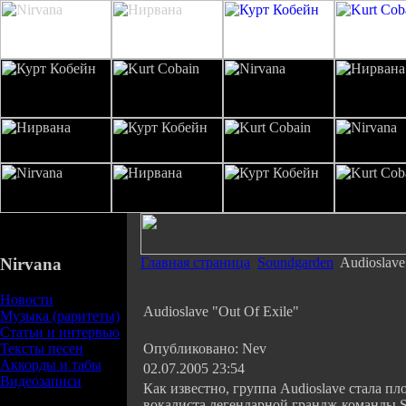
Nirvana
Главная страница
Soundgarden
Audioslave
Новости
Audioslave "Out Of Exile"
Музыка (раритеты)
Статьи и интервью
Тексты песен
Опубликовано: Nev
Аккорды и табы
02.07.2005 23:54
Видеозаписи
Как известно, группа Audioslave стала пл
вокалиста легендарной грандж-команды S