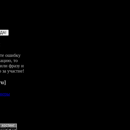
и
йте ошибку
ацию, то
или фразу и
 за участие!
ru]
неры