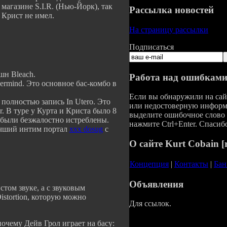
магазине S.I.R. (Нью-Йорк), так
Рассылка новостей
 Крист не имел.
На страницу рассылки
Подписаться
шн Bleach.
Работа над ошибкам
rmind. Это основное бас-комбо в
Если вы обнаружили на са
, полностью запись In Utero. Это
или недостоверную информ
r. В туре у Курта и Криста было 8
выделите ошибочное слово 
и были безжалостно истреблены.
нажмите Ctrl+Enter. Спасибо
учший интим портал
xxx dosug
с
О сайте Kurt Cobain [
Концепция
|
Контакты
|
Бан
Объявления
стом звуке, а с звуковым
istortion, которую можно
Для ссылок.
почему Дейв Грол играет на басу: