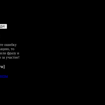
и
йте ошибку
ацию, то
или фразу и
 за участие!
ru]
неры