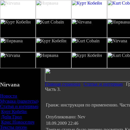
Nirvana
Главная страница
Статьи и интервью
Гр
Часть 3.
Новости
Музыка (раритеты)
Гранж: инструкция по применению. Часть
Статьи и интервью
Курт Кобейн
Дейв Грол
Опубликовано: Nev
Крис Новоселич
18.09.2009 22:46
Тексты песен
Третью статью было решено посвятить Кр