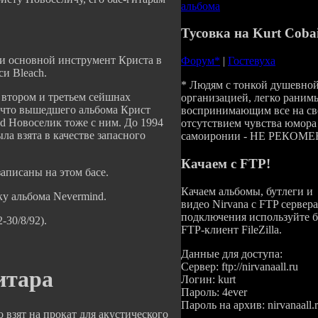
альбома
Тусовка на Kurt Cobai
й и основной инструмент Криста в
Форум*
|
Гостевуха
си Bleach.
* Людям с тонкой душевно
а втором и третьем сейшнах
организацией, легко раним
о что вышедшего альбома Крист
воспринимающим все на сво
oud Новоселик тоже с ним. До 1994
отсутствием чувства юмора
ла взята в качестве запасного
самоиронии - НЕ РЕКОМ
Качаем c FTP!
 записаны на этом басе.
Качаем альбомы, бутлеги и
жку альбома Nevermind.
видео Nirvana с FTP сервера
подключения используйте 
-30/8/92).
FTP-клиент FileZilla.
Данные для доступа:
Сервер: ftp://nirvanaall.ru
итара
Логин: kurt
Пароль: 4ever
Пароль на архив: nirvanaall.
ьно взят на прокат для акустического