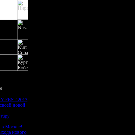
я
 FEST 2013
 своей новой
итару
 в Москве!
ыхода нового