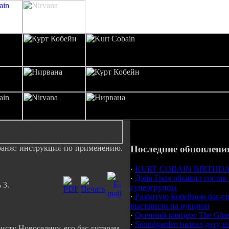
анж: инструкция по применению.
Последние обновлени
·
KURT COBAIN BIRTHDAY
·
Дэйв Грол объявил состав
 3.
супергруппы
·
Разбитую Кобейном бас-г
выставили на аукцион
·
Осенний концерт The Glue
·
Soundgarden назвал дату в
исту Новоселичу, его бас-гитарам