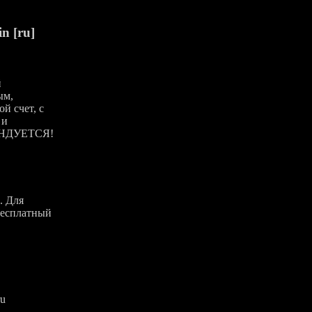
n [ru]
й
ым,
й счет, с
 и
ЕНДУЕТСЯ!
. Для
бесплатный
ru