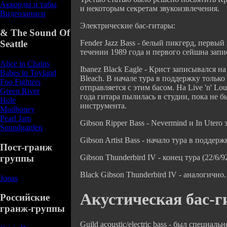
Аккорды и табы
и некоторым секретам звукоизвлечения.
Видеозаписи
Электрические бас-гитары:
& The Sound Of
Fender Jazz Bass - белый пикгерд, первы
Seattle
течении 1989 года и первого сейшна запи
Alice in Chains
Ibanez Black Eagle - Крист записывался н
Babes in Toyland
Bleach. В начале тура в поддержку тольк
Foo Fighters
отправляется с этим басом. На Live 'n' L
Green River
года гитара пылилась в студии, пока не бы
Hole
инструмента.
Mudhoney
Pearl Jam
Gibson Ripper Bass - Nevermind и In Utero
Soundgarden
Gibson Artist Bass - начало тура в поддер
Пост-гранж
группы
Gibson Thunderbird IV - конец тура (22/6/92
Black Gibson Thunderbird IV - аналогично.
Jonas
Акустическая бас-г
Российские
гранж-группы
Guild acoustic/electric bass - был специал