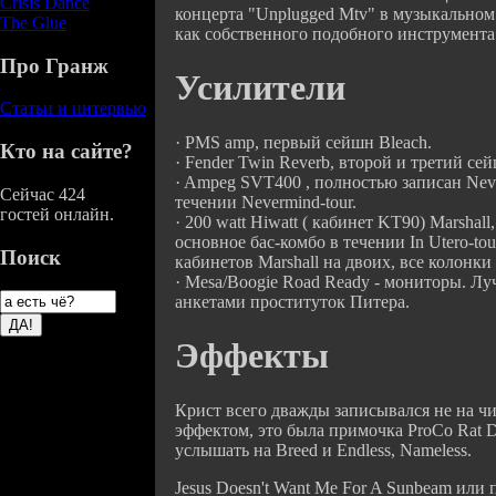
Crisis Dance
концерта "Unplugged Mtv" в музыкальном 
The Glue
как собственного подобного инструмента
Про Гранж
Усилители
Статьи и интервью
· PMS amp, первый сейшн Bleach.
Кто на сайте?
· Fender Twin Reverb, второй и третий сей
· Ampeg SVT400 , полностью записан Neve
Сейчас 424
течении Nevermind-tour.
гостей онлайн.
· 200 watt Hiwatt ( кабинет KT90) Marshall
основное бас-комбо в течении In Utero-tou
Поиск
кабинетов Marshall на двоих, все колонк
· Mesa/Boogie Road Ready - мониторы. Л
анкетами проституток Питера.
Эффекты
Крист всего дважды записывался не на чи
эффектом, это была примочка ProCo Rat D
услышать на Breed и Endless, Nameless.
Jesus Doesn't Want Me For A Sunbeam или 